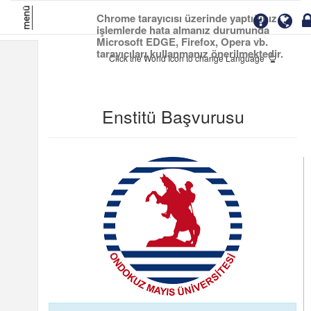
menü
Chrome tarayıcısı üzerinde yaptığınız
işlemlerde hata almanız durumunda
Microsoft EDGE, Firefox, Opera vb.
tarayıcıları kullanmanız önerilmektedir.
Click the World Icon to change Language
Enstitü Başvurusu