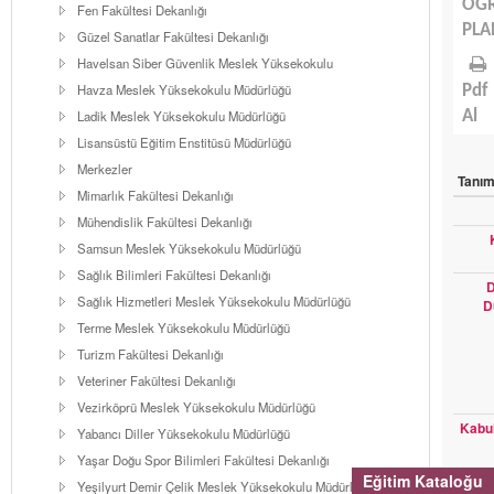
ÖĞ
Fen Fakültesi Dekanlığı
PLA
Güzel Sanatlar Fakültesi Dekanlığı
Havelsan Siber Güvenlik Meslek Yüksekokulu
Havza Meslek Yüksekokulu Müdürlüğü
Pdf
Ladik Meslek Yüksekokulu Müdürlüğü
Al
Lisansüstü Eğitim Enstitüsü Müdürlüğü
Merkezler
Tanı
Mimarlık Fakültesi Dekanlığı
Mühendislik Fakültesi Dekanlığı
Samsun Meslek Yüksekokulu Müdürlüğü
Sağlık Bilimleri Fakültesi Dekanlığı
D
Sağlık Hizmetleri Meslek Yüksekokulu Müdürlüğü
D
Terme Meslek Yüksekokulu Müdürlüğü
Turizm Fakültesi Dekanlığı
Veteriner Fakültesi Dekanlığı
Vezirköprü Meslek Yüksekokulu Müdürlüğü
Kabul
Yabancı Diller Yüksekokulu Müdürlüğü
Yaşar Doğu Spor Bilimleri Fakültesi Dekanlığı
Eğitim Kataloğu
Yeşilyurt Demir Çelik Meslek Yüksekokulu Müdürlüğü