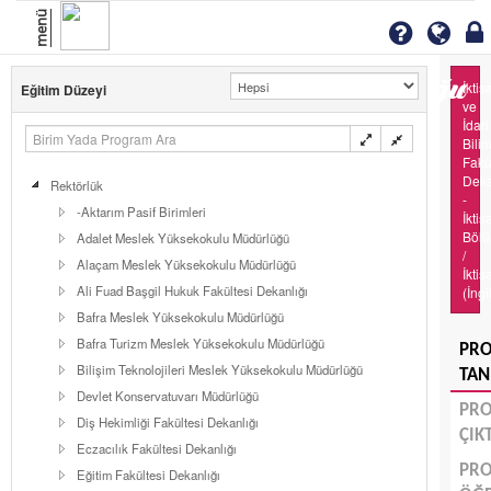
menü
İktis
Eğitim Düzeyi
ve
İdari
Bilim
Fakü
Deka
Rektörlük
-
-Aktarım Pasif Birimleri
İktis
Böl
Adalet Meslek Yüksekokulu Müdürlüğü
/
Alaçam Meslek Yüksekokulu Müdürlüğü
İktis
Ali Fuad Başgil Hukuk Fakültesi Dekanlığı
(İngi
Bafra Meslek Yüksekokulu Müdürlüğü
Bafra Turizm Meslek Yüksekokulu Müdürlüğü
PR
Bilişim Teknolojileri Meslek Yüksekokulu Müdürlüğü
TAN
Devlet Konservatuvarı Müdürlüğü
PR
Diş Hekimliği Fakültesi Dekanlığı
ÇIK
Eczacılık Fakültesi Dekanlığı
PR
Eğitim Fakültesi Dekanlığı