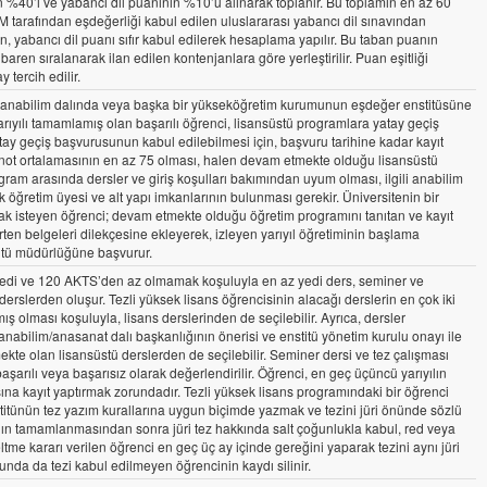
n %40’ı ve yabancı dil puanının %10’u alınarak toplanır. Bu toplamın en az 60
tarafından eşdeğerliği kabul edilen uluslararası yabancı dil sınavından
, yabancı dil puanı sıfır kabul edilerek hesaplama yapılır. Bu taban puanın
aren sıralanarak ilan edilen kontenjanlara göre yerleştirilir. Puan eşitliği
tercih edilir.
a anabilim dalında veya başka bir yükseköğretim kurumunun eşdeğer enstitüsüne
arıyılı tamamlamış olan başarılı öğrenci, lisansüstü programlara yatay geçiş
yatay geçiş başvurusunun kabul edilebilmesi için, başvuru tarihine kadar kayıt
ı not ortalamasının en az 75 olması, halen devam etmekte olduğu lisansüstü
gram arasında dersler ve giriş koşulları bakımından uyum olması, ilgili anabilim
 öğretim üyesi ve alt yapı imkanlarının bulunması gerekir. Üniversitenin bir
k isteyen öğrenci; devam etmekte olduğu öğretim programını tanıtan ve kayıt
en belgeleri dilekçesine ekleyerek, izleyen yarıyıl öğretiminin başlama
stitü müdürlüğüne başvurur.
kredi ve 120 AKTS’den az olmamak koşuluyla en az yedi ders, seminer ve
derslerden oluşur. Tezli yüksek lisans öğrencisinin alacağı derslerin en çok iki
ış olması koşuluyla, lisans derslerinden de seçilebilir. Ayrıca, dersler
anabilim/anasanat dalı başkanlığının önerisi ve enstitü yönetim kurulu onayı ile
kte olan lisansüstü derslerden de seçilebilir. Seminer dersi ve tez çalışması
aşarılı veya başarısız olarak değerlendirilir. Öğrenci, en geç üçüncü yarıyılın
sına kayıt yaptırmak zorundadır. Tezli yüksek lisans programındaki bir öğrenci
li enstitünün tez yazım kurallarına uygun biçimde yazmak ve tezini jüri önünde sözlü
ın tamamlanmasından sonra jüri tez hakkında salt çoğunlukla kabul, red veya
ltme kararı verilen öğrenci en geç üç ay içinde gereğini yaparak tezini aynı jüri
da da tezi kabul edilmeyen öğrencinin kaydı silinir.