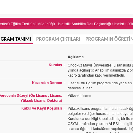
süstü Eğitim Enstitüsü Müdürlüğü - İstatistik Anabilim Dalı Başkanlığı / İstatistik (Y
GRAM TANIMI
PROGRAM ÇIKTILARI
PROGRAMIN ÖĞRETİM
m
Açıklama
Kuruluş
:
Ondokuz Mayıs Üniversitesi Lisansüstü Eğ
yılında açılmıştır. Anabilim dalımızda 2 p
kadro tarafından katkı verilmektedir.
Kazanılan Derece
:
Lisansüstü Eğitim programında yer alan b
derecesi alırlar.
erecenin Düzeyi (Ön Lisans , Lisans,
:
Yüksek Lisans
Yüksek Lisans, Doktora)
Kabul ve Kayıt Koşulları
:
Yüksek lisans programlarına alınacak öğre
belgeler ve diğer hususlar ilanla duyur
Kurulunca denkliği kabul edilmiş bir lis
ÖSYM tarafından yapılan ALES'den ilgili
lisansa öğrenci kabulünde yapılacak değ