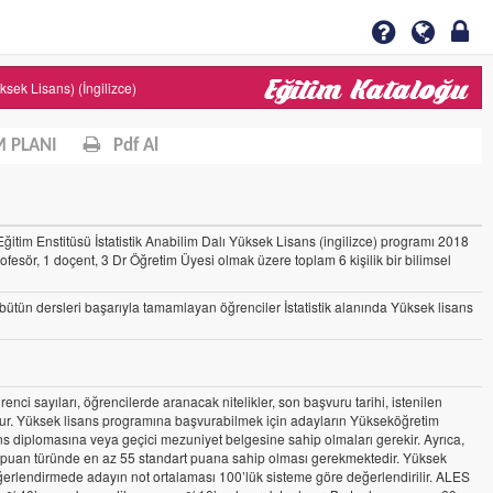
üksek Lisans) (İngilizce)
 PLANI
Pdf Al
itim Enstitüsü İstatistik Anabilim Dalı Yüksek Lisans (ingilizce) programı 2018
rofesör, 1 doçent, 3 Dr Öğretim Üyesi olmak üzere toplam 6 kişilik bir bilimsel
ütün dersleri başarıyla tamamlayan öğrenciler İstatistik alanında Yüksek lisans
nci sayıları, öğrencilerde aranacak nitelikler, son başvuru tarihi, istenilen
ulur. Yüksek lisans programına başvurabilmek için adayların Yükseköğretim
ans diplomasına veya geçici mezuniyet belgesine sahip olmaları gerekir. Ayrıca,
 puan türünde en az 55 standart puana sahip olması gerekmektedir. Yüksek
erlendirmede adayın not ortalaması 100’lük sisteme göre değerlendirilir. ALES