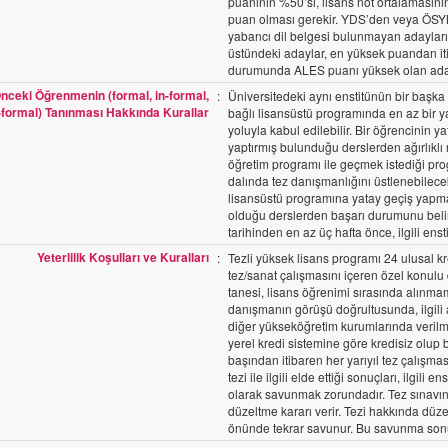
puanının %50’si, lisans not ortalamasını
puan olması gerekir. YDS’den veya ÖSYM 
yabancı dil belgesi bulunmayan adayların
üstündeki adaylar, en yüksek puandan itib
durumunda ALES puanı yüksek olan aday 
nceki Öğrenmenin (formal, in-formal,
:
Üniversitedeki aynı enstitünün bir başk
formal) Tanınması Hakkında Kurallar
bağlı lisansüstü programında en az bir y
yoluyla kabul edilebilir. Bir öğrencinin 
yaptırmış bulunduğu derslerden ağırlıkl
öğretim programı ile geçmek istediği pro
dalında tez danışmanlığını üstlenebilecek
lisansüstü programına yatay geçiş yapma
olduğu derslerden başarı durumunu belirt
tarihinden en az üç hafta önce, ilgili en
Yeterlilik Koşulları ve Kuralları
:
Tezli yüksek lisans programı 24 ulusal 
tez/sanat çalışmasını içeren özel konulu 
tanesi, lisans öğrenimi sırasında alınmam
danışmanın görüşü doğrultusunda, ilgili 
diğer yükseköğretim kurumlarında verilme
yerel kredi sistemine göre kredisiz olup b
başından itibaren her yarıyıl tez çalışma
tezi ile ilgili elde ettiği sonuçları, ilgi
olarak savunmak zorundadır. Tez sınavın
düzeltme kararı verir. Tezi hakkında düze
önünde tekrar savunur. Bu savunma sonun