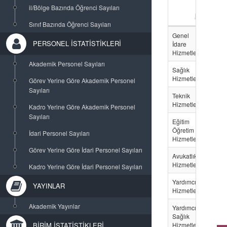
il/Bölge Bazında Öğrenci Sayıları
E
Sınıf Bazında Öğrenci Sayıları
Genel
395
PERSONEL İSTATİSTİKLERİ
İdare
Hizmetleri
Akademik Personel Sayıları
Sağlık
261
Hizmetleri
Görev Yerine Göre Akademik Personel
Sayıları
Teknik
127
Hizmetler
Kadro Yerine Göre Akademik Personel
Sayıları
Eğitim
3
Öğretim
İdari Personel Sayıları
Hizmetleri
Görev Yerine Göre İdari Personel Sayıları
Avukatlık
2
Hizmetleri
Kadro Yerine Göre İdari Personel Sayıları
Yardımcı
74
YAYINLAR
Hizmetler
Akademik Yayınlar
Yardımcı
24
Sağlık
BİRİM İSTATİSTİKLERİ
Hizmetleri