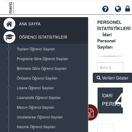
menü
PERSONEL
ANA SAYFA
İSTATİSTİKLERİ
İdari
ÖĞRENCİ İSTATİSTİKLERİ
Personel
Sayıları
Toplam Öğrenci Sayıları
Programa Göre Öğrenci Sayıları
Birim Seçimi...
Birimlere Göre Öğrenci Sayıları
Verileri Göster
Önlisans Öğrenci Sayıları
4
Lisans Öğrenci Sayıları
İDARİ
Lisansüstü Öğrenci Sayıları
PERSONEL
Mezun Öğrenci Sayıları
Uluslararası Öğrenci Sayıları
Hazırlık Öğrenci Sayıları