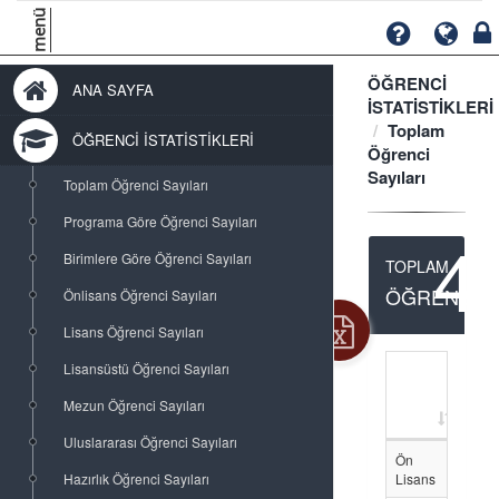
menü
ÖĞRENCİ
ANA SAYFA
İSTATİSTİKLERİ
Toplam
ÖĞRENCİ İSTATİSTİKLERİ
Öğrenci
Sayıları
Toplam Öğrenci Sayıları
Programa Göre Öğrenci Sayıları
4
Birimlere Göre Öğrenci Sayıları
TOPLAM
ÖĞRENCİ
Önlisans Öğrenci Sayıları
Lisans Öğrenci Sayıları
Lisansüstü Öğrenci Sayıları
Mezun Öğrenci Sayıları
E
Uluslararası Öğrenci Sayıları
Ön
493
Hazırlık Öğrenci Sayıları
Lisans