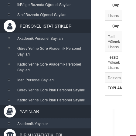
il/Bölge Bazında Öğrenci Sayıları
Çap
-
Sınıf Bazında Öğrenci Sayıları
Lisans
108
PERSONEL İSTATİSTİKLERİ
Çap
52
Tezli
115
Akademik Personel Sayıları
Yüksek
Lisans
Görev Yerine Göre Akademik Personel
Sayıları
Tezsiz
-
Yüksek
Kadro Yerine Göre Akademik Personel
Lisans
Sayıları
Doktora
46
İdari Personel Sayıları
TOPLAM
174
Görev Yerine Göre İdari Personel Sayıları
Kadro Yerine Göre İdari Personel Sayıları
YAYINLAR
Akademik Yayınlar
BİRİM İSTATİSTİKLERİ